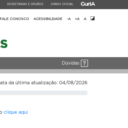
ESTADO
ESTADO
ESTADO
SECRETARIAS E ÓRGÃOS
DIÁRIO OFICIAL
FALE CONOSCO
ACESSIBILIDADE
-A
+A
A
Dúvidas
ata da última atualização: 04/08/2026
vo
clique aqui