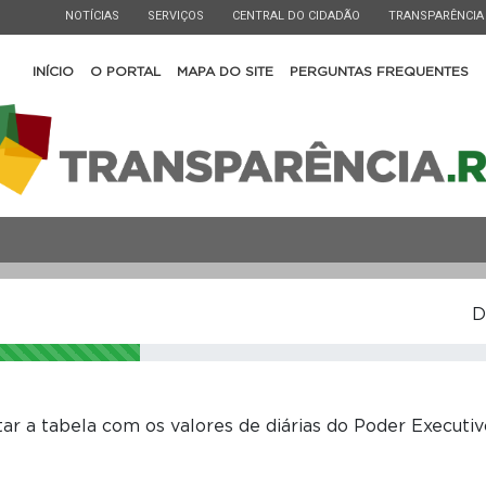
ESTADO
ESTADO
ESTADO
ESTADO
NOTÍCIAS
SERVIÇOS
CENTRAL DO CIDADÃO
TRANSPARÊNCIA
INÍCIO
O PORTAL
MAPA DO SITE
PERGUNTAS FREQUENTES
D
tar a tabela com os valores de diárias do Poder Executi