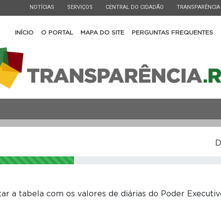
ESTADO
ESTADO
ESTADO
ESTADO
NOTÍCIAS
SERVIÇOS
CENTRAL DO CIDADÃO
TRANSPARÊNCIA
INÍCIO
O PORTAL
MAPA DO SITE
PERGUNTAS FREQUENTES
D
tar a tabela com os valores de diárias do Poder Executi