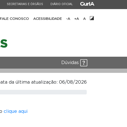
ESTADO
ESTADO
ESTADO
SECRETARIAS E ÓRGÃOS
DIÁRIO OFICIAL
FALE CONOSCO
ACESSIBILIDADE
-A
+A
A
Dúvidas
ata da última atualização: 06/08/2026
vo
clique aqui