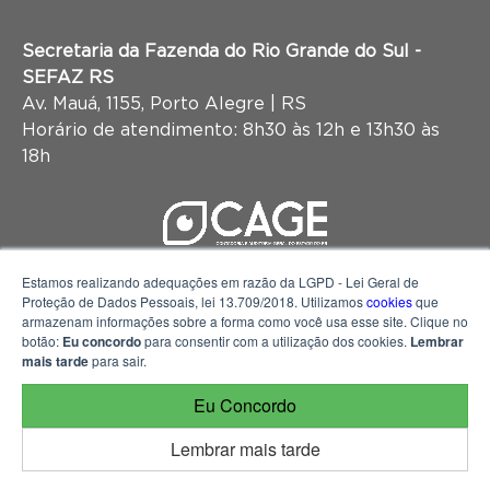
Secretaria da Fazenda do Rio Grande do Sul -
SEFAZ RS
Av. Mauá, 1155, Porto Alegre | RS
Horário de atendimento: 8h30 às 12h e 13h30 às
18h
Estamos realizando adequações em razão da LGPD - Lei Geral de
Proteção de Dados Pessoais, lei 13.709/2018. Utilizamos
cookies
que
armazenam informações sobre a forma como você usa esse site. Clique no
botão:
Eu concordo
para consentir com a utilização dos cookies.
Lembrar
mais tarde
para sair.
Eu Concordo
Lembrar mais tarde
© 2026 Portal da Transparência do Rio Grande do Sul, mantido e
gerenciado pela Contadoria e Auditoria Geral do Estado - CAGE