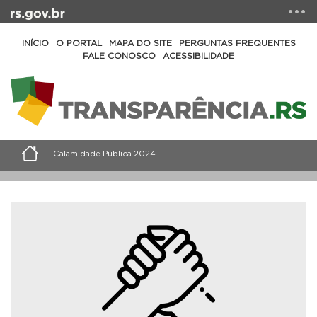
INÍCIO
O PORTAL
MAPA DO SITE
PERGUNTAS FREQUENTES
FALE CONOSCO
ACESSIBILIDADE
Calamidade Pública 2024
Consulte o programa de Reconstrução, Adaptação e
Resiliência Climática do Rio Grande do Sul, que propõe
medidas para atenuar os impactos causados pelas
enchentes que assolaram o Estado em 2024.