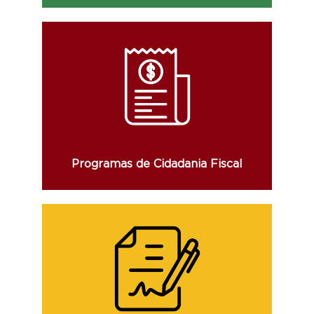
Consulte os valores distribuídos pelo
Devolve ICMS, pelos sorteios da Nota
Fiscal Gaúcha e pela inciativa Receita
Certa.
Programas de Cidadania Fiscal
Consulte a relação dos contratos
celebrados, com o seu respectivo resumo,
valor, objeto e vigência, bem como os
aditivos deles decorrentes.