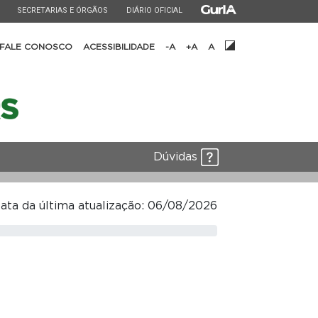
ESTADO
ESTADO
ESTADO
SECRETARIAS E ÓRGÃOS
DIÁRIO OFICIAL
FALE CONOSCO
ACESSIBILIDADE
-A
+A
A
Dúvidas
ata da última atualização: 06/08/2026