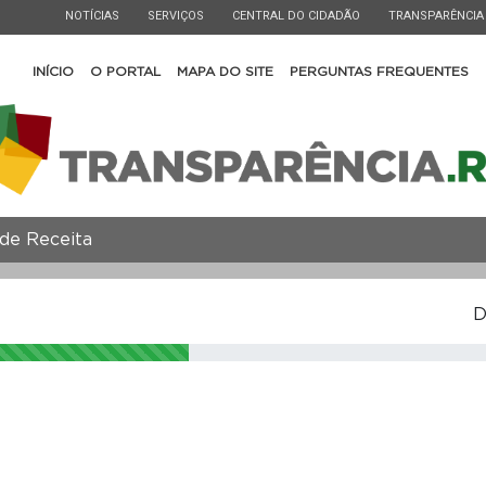
ESTADO
ESTADO
ESTADO
ESTADO
NOTÍCIAS
SERVIÇOS
CENTRAL DO CIDADÃO
TRANSPARÊNCIA
INÍCIO
O PORTAL
MAPA DO SITE
PERGUNTAS FREQUENTES
de Receita
D