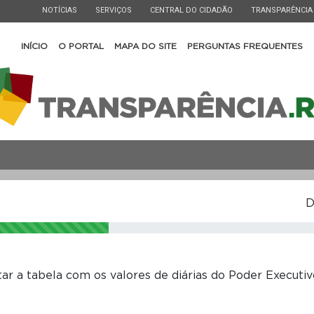
ESTADO
ESTADO
ESTADO
ESTADO
NOTÍCIAS
SERVIÇOS
CENTRAL DO CIDADÃO
TRANSPARÊNCIA
INÍCIO
O PORTAL
MAPA DO SITE
PERGUNTAS FREQUENTES
D
tar a tabela com os valores de diárias do Poder Executi