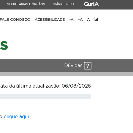
ESTADO
ESTADO
ESTADO
SECRETARIAS E ÓRGÃOS
DIÁRIO OFICIAL
FALE CONOSCO
ACESSIBILIDADE
-A
+A
A
Dúvidas
ata da última atualização: 06/08/2026
vo
clique aqui